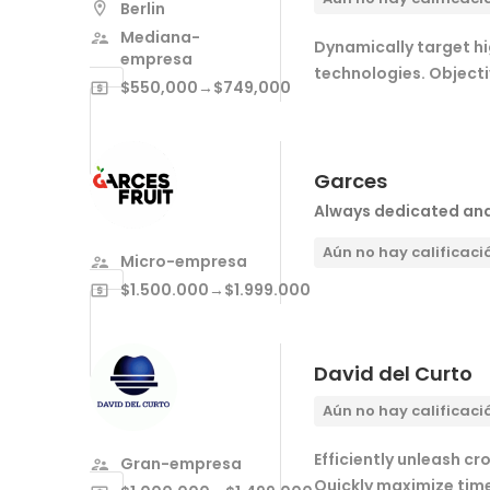
Berlin
Mediana-
Dynamically target hi
empresa
technologies. Object
$550,000→$749,000
Garces
Always dedicated an
Aún no hay calificaci
Micro-empresa
$1.500.000→$1.999.000
David del Curto
Aún no hay calificaci
Efficiently unleash c
Gran-empresa
Quickly maximize time