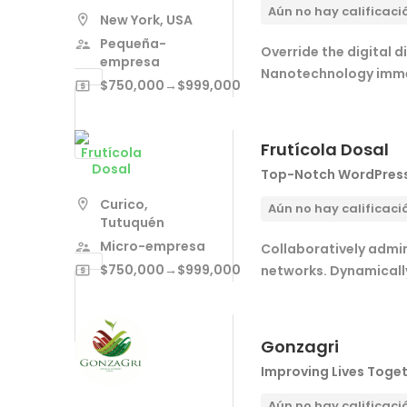
Aún no hay calificaci
New York, USA
Pequeña-
Override the digital 
empresa
Nanotechnology immer
$750,000→$999,000
Frutícola Dosal
Top-Notch WordPress
Curico,
Aún no hay calificaci
Tutuquén
Micro-empresa
Collaboratively admi
$750,000→$999,000
networks. Dynamically
Gonzagri
Improving Lives Toge
Aún no hay calificaci