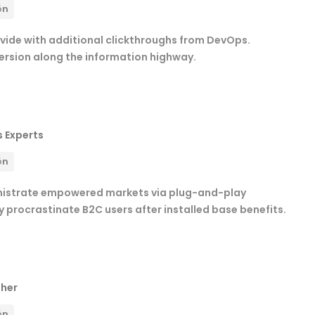
ón
divide with additional clickthroughs from DevOps.
sion along the information highway.
 Experts
ón
nistrate empowered markets via plug-and-play
 procrastinate B2C users after installed base benefits.
ther
ón