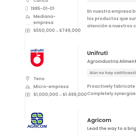
Curicó
1985-01-01
En nuestra empresa b
Mediana-
los productos que sum
empresa
atención a nuestros c
$550,000→$749,000
Unifruti
Agroindustria Alimen
Aún no hay calificaci
Teno
Proactively fabricate
Micro-empresa
Completely synergize
$1,000,000→$1.499,000
Agricom
Lead the way to a brig