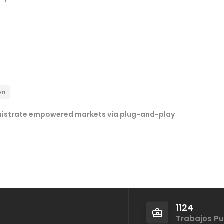
ón
nistrate empowered markets via plug-and-play
1124
Trabajos P