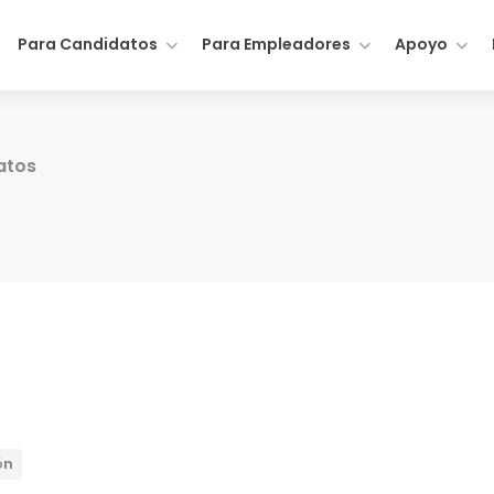
Para Candidatos
Para Empleadores
Apoyo
atos
ón