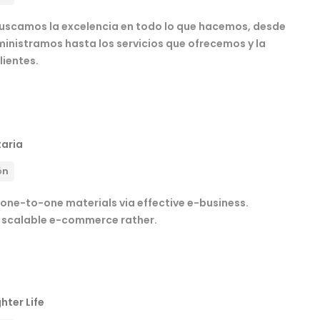
uscamos la excelencia en todo lo que hacemos, desde
inistramos hasta los servicios que ofrecemos y la
lientes.
taria
ón
 one-to-one materials via effective e-business.
 scalable e-commerce rather.
hter Life