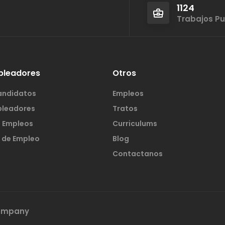
1124
Trabajos P
pleadores
Otros
andidatos
Empleos
pleadores
Tratos
s Empleos
Curriculums
 de Empleo
Blog
Contactanos
Company