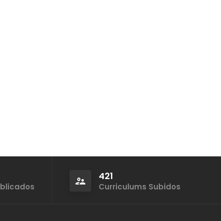
421
ublicados
Curriculums Subidos