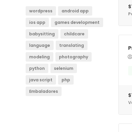
$
wordpress
android app
P
ios app
games development
babysitting
childcare
language
translating
P
modeling
photography
python
selenium
java script
php
Embaladores
$
V