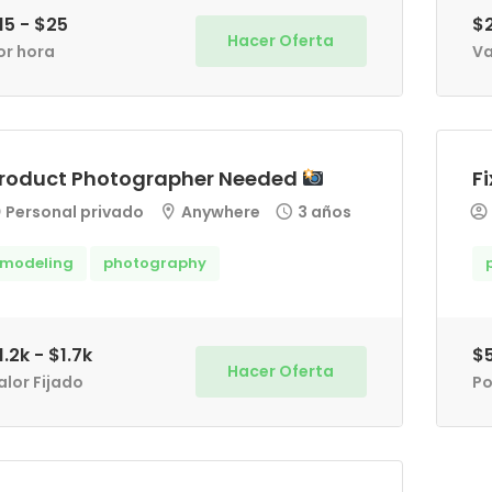
15 - $25
$
Hacer Oferta
or hora
Va
roduct Photographer Needed
F
Personal privado
Anywhere
3 años
modeling
photography
1.2k - $1.7k
$5
Hacer Oferta
alor Fijado
Po