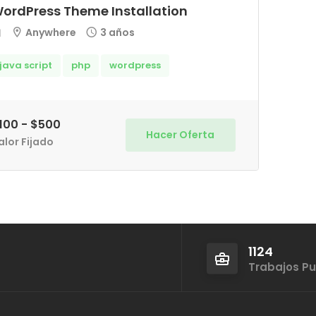
ordPress Theme Installation
Anywhere
3 años
java script
php
wordpress
100 - $500
Hacer Oferta
alor Fijado
1124
Trabajos P