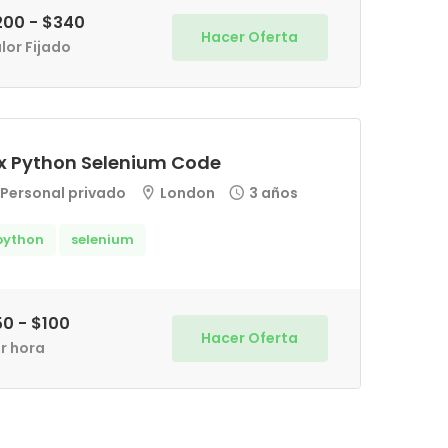
200 - $340
Hacer Oferta
lor Fijado
ix Python Selenium Code
Personal privado
London
3 años
python
selenium
0 - $100
Hacer Oferta
r hora