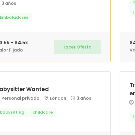
3 años
Embaladores
3.5k - $4.5k
$4
Hacer Oferta
alor Fijado
Va
T
abysitter Wanted
e
Personal privado
London
3 años
babysitting
childcare