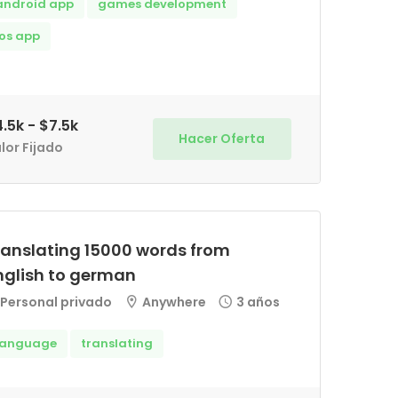
android app
games development
ios app
.5k - $7.5k
Hacer Oferta
lor Fijado
ranslating 15000 words from
nglish to german
Personal privado
Anywhere
3 años
language
translating