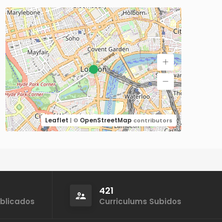
Leaflet
OpenStreetMap
| ©
contributors
421
ublicados
Curriculums Subidos