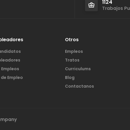
1124
Trabajos P
pleadores
Otros
andidatos
Empleos
pleadores
Tratos
s Empleos
Curriculums
 de Empleo
Blog
Contactanos
Company