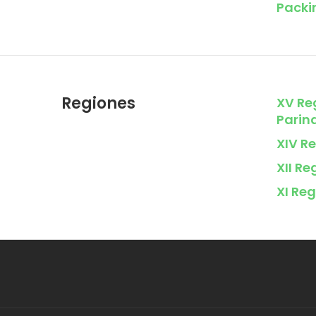
Packi
Regiones
XV Re
Parin
XIV Re
XII R
XI Reg