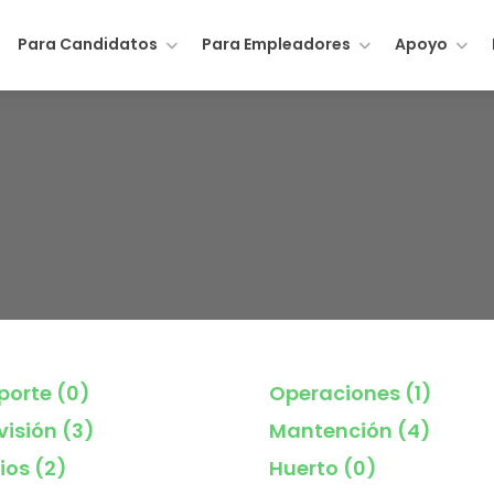
Para Candidatos
Para Empleadores
Apoyo
porte
(0)
Operaciones
(1)
visión
(3)
Mantención
(4)
ios
(2)
Huerto
(0)