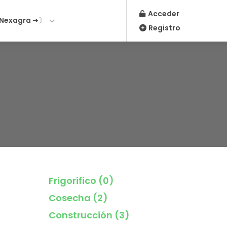
Acceder
Nexagra ➔〕
Registro
Frigorifico
(0)
Cosecha
(2)
Construcción
(3)