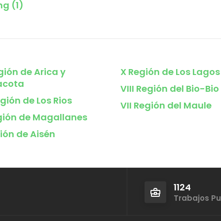
ng
(1)
gión de Arica y
X Región de Los Lagos
acota
VIII Región del Bio-Bio
gión de Los Rios
VII Región del Maule
egión de Magallanes
ión de Aisén
1124
Trabajos P