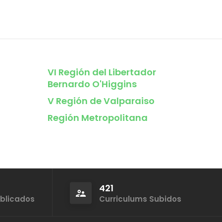
VI Región del Libertador
Bernardo O'Higgins
V Región de Valparaiso
Región Metropolitana
421
ublicados
Curriculums Subidos