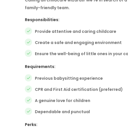
Calling all childcare wizards! We’re in search of a
family-friendly team.
Responsibilities:
Provide attentive and caring childcare
Create a safe and engaging environment
Ensure the well-being of little ones in your c
Requirements:
Previous babysitting experience
CPR and First Aid certification (preferred)
A genuine love for children
Dependable and punctual
Perks: