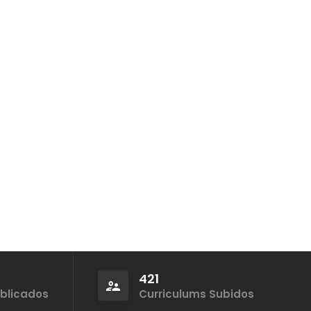
421
ublicados
Curriculums Subidos