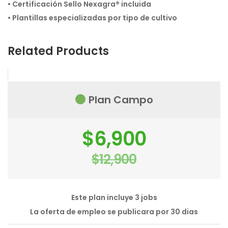
• Certificación Sello Nexagra® incluida
• Plantillas especializadas por tipo de cultivo
Related Products
Plan Campo
El
$
6,900
precio
original
$
12,900
era:
El
$12,900.
precio
actual
es:
$6,900.
Este plan incluye 3 jobs
La oferta de empleo se publicara por 30 dias