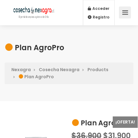
Acceder
Registro
Plan AgroPro
Nexagra
Cosecha Nexagra
Products
Plan AgroPro
Plan AgroPro
¡OFERTA!
El
El
$
36,900
$
31,900