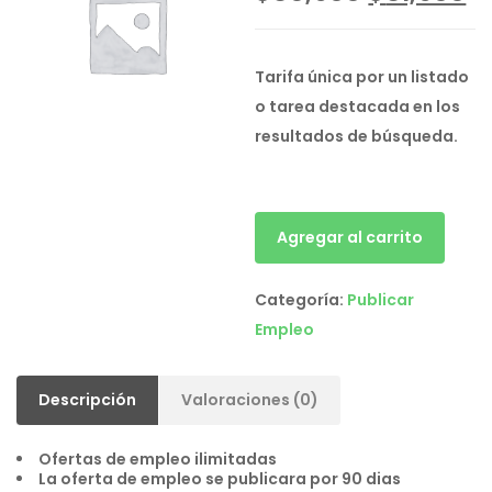
precio
p
original
a
era:
es
Tarifa única por un listado
$36,900.
$3
o tarea destacada en los
resultados de búsqueda.
Agregar al carrito
Plan
AgroPro
Categoría:
Publicar
cantidad
Empleo
Descripción
Valoraciones (0)
Ofertas de empleo ilimitadas
La oferta de empleo se publicara por 90 dias