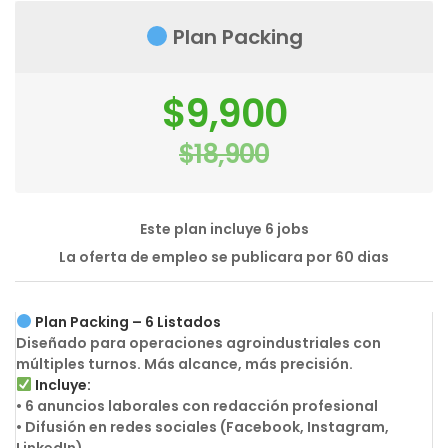
Plan Packing
El
$
9,900
precio
original
$
18,900
era:
El
$18,900.
precio
actual
es:
$9,900.
Este plan incluye 6 jobs
La oferta de empleo se publicara por 60 dias
Plan Packing – 6 Listados
Diseñado para operaciones agroindustriales con
múltiples turnos. Más alcance, más precisión.
Incluye:
• 6 anuncios laborales con redacción profesional
• Difusión en redes sociales (Facebook, Instagram,