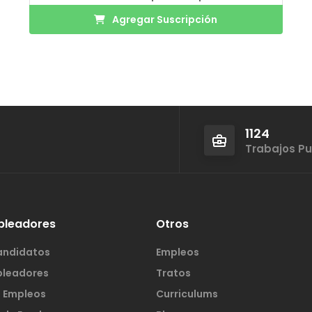
Agregar Suscripción
1124
Trabajos P
pleadores
Otros
andidatos
Empleos
pleadores
Tratos
s Empleos
Curriculums