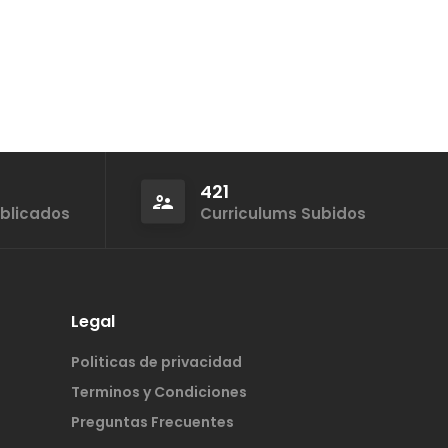
421
ublicados
Curriculums Subidos
Legal
Politicas de privacidad
Terminos y Condiciones
Preguntas Frecuentes