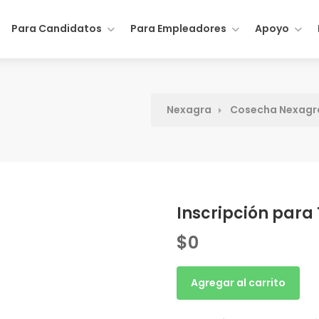
Para Candidatos
Para Empleadores
Apoyo
Nexagra
Cosecha Nexagr
Inscripción par
$
0
Inscripción
Agregar al carrito
para
Temporada