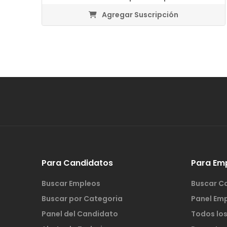
Agregar Suscripción
Para Candidatos
Para Em
Buscar Empleos
Buscar C
Buscar por Categoria
Panel Em
Panel del Candidato
Todos lo