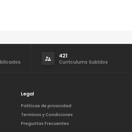
421
ublicados
Curriculums Subidos
Legal
Politicas de privacidad
Terminos y Condiciones
Preguntas Frecuentes