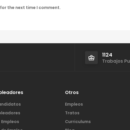
for the next time I comment.
1124
Trabajos P
pleadores
Otros
andidatos
Empleos
pleadores
Tratos
s Empleos
Curriculums