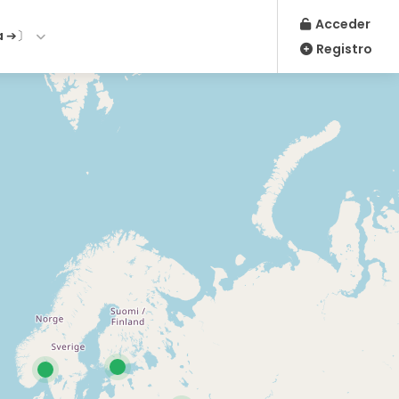
Acceder
a ➔〕
Registro