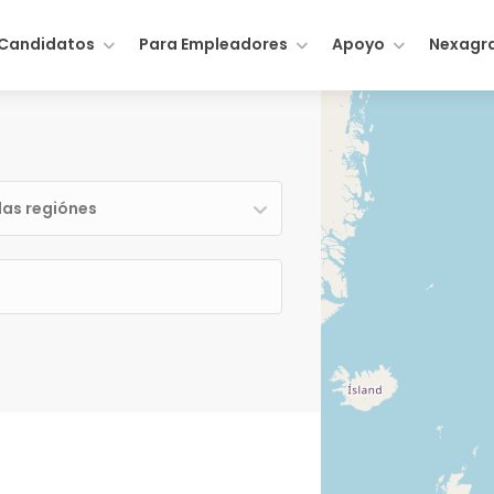
 Candidatos
Para Empleadores
Apoyo
Nexagr
las regiónes