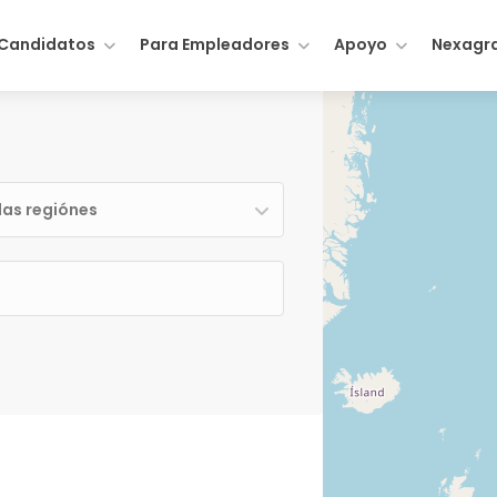
 Candidatos
Para Empleadores
Apoyo
Nexagr
las regiónes