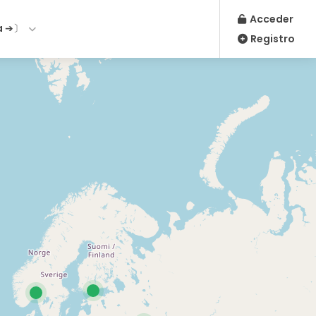
Acceder
a ➔〕
Registro