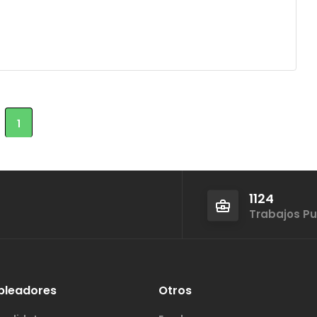
1
1124
Trabajos P
pleadores
Otros