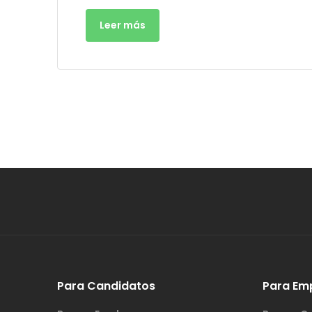
Leer más
Para Candidatos
Para Em