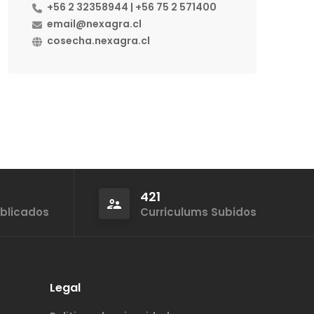
+56 2 32358944 | +56 75 2 571400
email@nexagra.cl
cosecha.nexagra.cl
421
ublicados
Curriculums Subidos
Legal