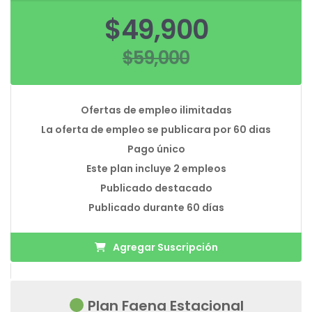
El
$
49,900
precio
original
$
59,000
era:
El
$59,000.
precio
actual
es:
$49,900.
Ofertas de empleo ilimitadas
La oferta de empleo se publicara por 60 dias
Pago único
Este plan incluye 2 empleos
Publicado destacado
Publicado durante 60 días
Agregar Suscripción
Plan Faena Estacional